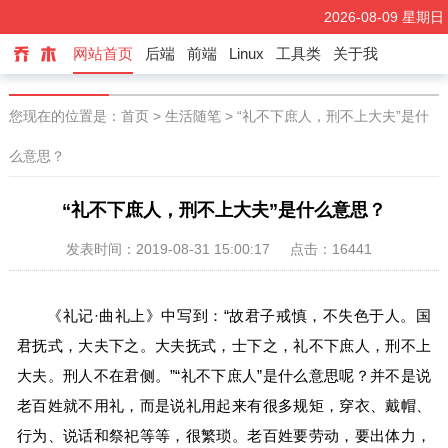
2026-08-09 星期日
每日寄语：当你的欢乐变大时，世界就小了
乔木小程序
网站首页
后端
前端
Linux
工具类
关于我
国学小程序
您现在的位置是：
首页
>
生活随笔
> “礼不下庶人，刑不上大夫”是什
么意思？
“礼不下庶人，刑不上大夫”是什么意思？
发表时间：2019-08-31 15:00:17
点击：16441
《礼记·曲礼上》中写到：“故君子戒慎，不失色于人。国
君抚式，大夫下之。大夫抚式，士下之，礼不下庶人，刑不上
大夫。刑人不在君侧。”“礼不下庶人”是什么意思呢？并不是说
老百姓就不用礼，而是说礼用起来有很多规矩，穿衣、戴帽、
行为、说话和祭祀等等，很繁琐。老百姓要劳动，要出体力，