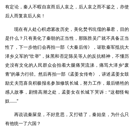
有定论，秦人不暇自哀而后人哀之，后人哀之而不鉴之，亦使
后人而复哀后人矣！
现在有人处心积虑篡改历史，美化焚书坑儒的暴君，目的
是什么？只有美化了秦朝的正当性，那陈胜吴广就不具备正当
性了，下一步他们会再拍一部《大秦后传》，讴歌秦军抵抗大
泽乡义军的“壮举”，抹黑和否定陈吴等人的反抗精神，不懂历
史没有文化的人民群众会拍着大腿痛哭流涕，痛骂大泽乡“废
青”的暴力行径。然后再拍一部《孟姜女传奇》，讲述孟姜女鼓
励丈夫范喜良积极报名参加修筑长城，努力工作，最后牺牲的
感人故事，剧情高潮之处，孟姜女在长城下哭诉：“这都怪匈
奴......”
再说说秦屎皇，不好意思，又打错了，秦始皇，为什么只
有他统一了六国？