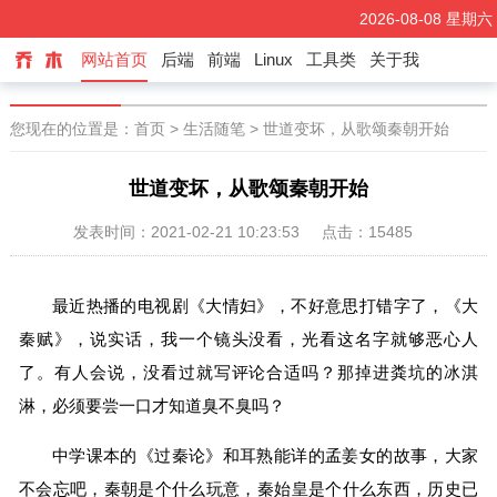
2026-08-08 星期六
可作千里风幡看
乔木小程序
网站首页
后端
前端
Linux
工具类
关于我
国学小程序
您现在的位置是：
首页
>
生活随笔
> 世道变坏，从歌颂秦朝开始
世道变坏，从歌颂秦朝开始
发表时间：2021-02-21 10:23:53
点击：15485
最近热播的电视剧《大情妇》，不好意思打错字了，《大
秦赋》，说实话，我一个镜头没看，光看这名字就够恶心人
了。有人会说，没看过就写评论合适吗？那掉进粪坑的冰淇
淋，必须要尝一口才知道臭不臭吗？
中学课本的《过秦论》和耳熟能详的孟姜女的故事，大家
不会忘吧，秦朝是个什么玩意，秦始皇是个什么东西，历史已