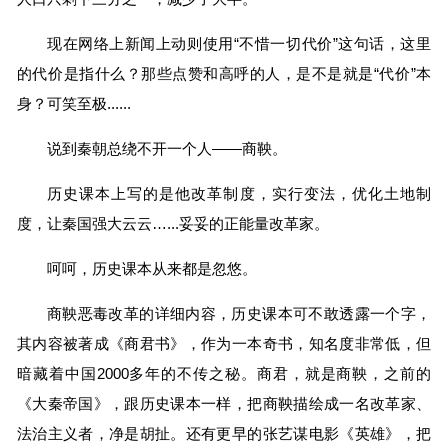
现在网络上新闻上动则使用“不惜一切代价”这句话，这里
的代价是指什么？那些点赞和高呼的人，是不是就是“代价”本
身？可笑至极......
说到秦朝总绕不开一个人——商鞅。
历史课本上写的是他改革制度，实行变法，优化土地制
度，让秦国强大云云…...妥妥的正能量改革家。
呵呵，历史课本从来都是忽悠。
商鞅恶毒改革的详细内容，历史课本可不敢透露一个字，
其内容被著成《商君书》，作为一本奇书，知名度非常低，但
暗藏着中国2000多年的不传之秘。商君，就是商鞅，之前的
《大秦帝国》，跟历史课本一样，把商鞅描绘成一名改革家、
法治主义者，净是胡扯。还有更早的张艺谋电影《英雄》，把