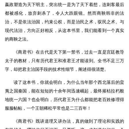
嬴政塑造为天下明主，突出统一是为了天下着想，连刺客最后
都被感化，放弃刺杀了，令人大跌眼镜。然而商鞅韩非的法
治，不是依法治国，约束公权，而是治民之术，驭民之术。与
现代法治，方向正好相反，从这本书里，我们能看到一个真实
的商鞅之法。
《商君书》在古代是天下第一禁书，过去一直是宫廷教导
太子的教材，只有历代君王和准君王才能读到。全书不足三万
字，却把君主治国手段的技术性细节，阐述得很清楚。
读了这本书，你就会明白，为什么当年那个西北落后的蛮
夷之国秦国，能在短短的十余年间迅速崛起，最终摧枯拉朽般
地统一六国？也会明白，历代君王为什么都能把老百姓修理得
服服帖帖，一个王朝稀松平常也是二三百年！
《商君书》既讲道理又讲办法，真的做到了理论和实践的