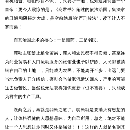
有机结合。哪怕你目不识丁，只要听一遍，也知道如何当一个
皇帝！更令人震惊的是，《商君书》阐述的依法治国，集法家
的丑陋和阴损之大成，是空前绝后的“严刑峻法”，读了让人不
寒而栗！
而其治国之术的核心：一是毁商，二是弱民。
商鞅主张禁止粮食贸易，商人和农民都不得卖粮，甚至连
为商业贸易和人口流动服务的旅馆业也予以铲除。人民都被禁
锢在自己的土地上，只能成为农民，不能离开半步，出远门要
当地负责人开介绍信，否则会当做氓流遣送回来，严重的可能
送去做苦役。当然也无法获得知识更新（也不需要），只能成
为君主的生产工具。
毁商之后，再就是弱民之道了。弱民就是要消灭有思想的
人，让体格强健的人思想愚昧，为自己所用，总之，绝对不能
让一个人思想进步同时又体格强健！！！这样的人就是名副其