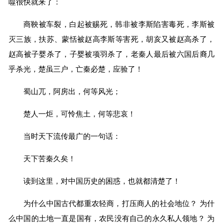
噬很快就来了：
商鞅被车裂，白起被赐死，韩非被李斯陷害毒死，李斯被
灭三族，扶苏、蒙恬被赵高李斯等害死，胡亥又被赵高杀了，
赵高被子婴杀了，子婴被项羽杀了，老秦人最后被六国后裔几
乎杀光，楚虽三户，亡秦必楚，应验了！
蜀山兀，阿房出，何等风光；
楚人一炬，可怜焦土，何等悲哀！
当时天下流传最广的一句话：
天下苦秦久矣！
读到这里，对中国历史的困惑，也就都清楚了！
为什么中国古代都重农轻商，打压商人的社会地位？ 为什
么中国的土地一直是国有，农民没有自己的永久私人领地？ 为