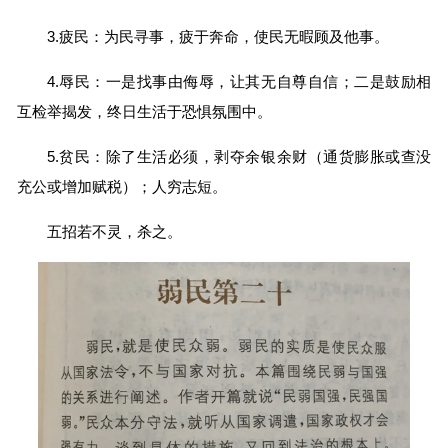
3.疲民：为民寻事，疲于奔命，使民无暇顾及他事。
4.辱民：一是找事由侮辱，让其无自尊自信；二是鼓励相
互检举揭发，终日生活于恐惧氛围中。
5.贫民：除了生活必须，剥夺余银余财（通货膨胀或查没
充公或增加赋税）；人穷志短。
五招若不灵，杀之。