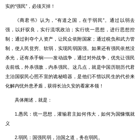
实的“强民”，必须灭掉！
《商君书》认为，“有道之国，在于弱民”。通过以弱去
强，以奸驭良，实行流氓政治；实行统一思想，进行思想控
制；通过剥夺个人资产，让民众依附国家；通过税负和武力管
制，使人民贫穷、软弱，实现民弱国强。如果还有强民依然没
杀光，还有杀手锏——发动战争，通过对外战争，优先让强民
去前线，外杀强敌，内杀强民。这几点，就是中国历朝历代君
主治国驭民心照不宣的诡秘暗器，是他们不惜以民生的代价来
化解内忧外患矛盾，获得长治久安的看家本领！
具体阐述，就是：
1.愚民：统一思想，灌输君主如何伟大，如何为国慷慨就
义
2.弱民：国强民弱，治国之道，务在弱民。