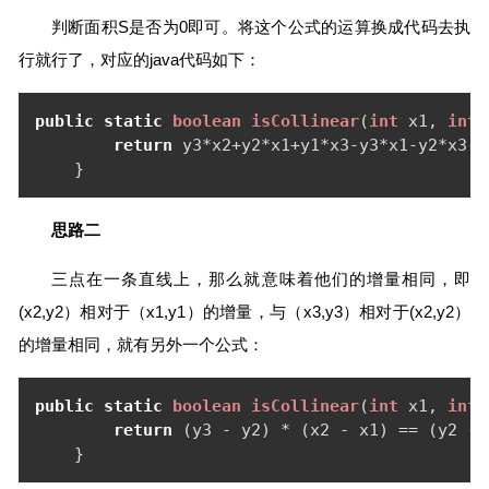
判断面积S是否为0即可。将这个公式的运算换成代码去执
行就行了，对应的java代码如下：
public
static
boolean
isCollinear
(
int
 x1, 
int
 
return
 y3*x2+y2*x1+y1*x3-y3*x1-y2*x3-y
    }
思路二
三点在一条直线上，那么就意味着他们的增量相同，即
(x2,y2）相对于（x1,y1）的增量，与（x3,y3）相对于(x2,y2）
的增量相同，就有另外一个公式：
public
static
boolean
isCollinear
(
int
 x1, 
int
 
return
 (y3 - y2) * (x2 - x1) == (y2 - 
    }